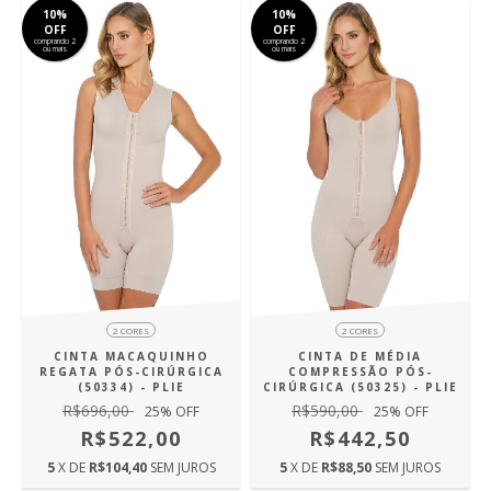
10%
10%
OFF
OFF
comprando 2
comprando 2
ou mais
ou mais
2 CORES
2 CORES
CINTA MACAQUINHO
CINTA DE MÉDIA
REGATA PÓS-CIRÚRGICA
COMPRESSÃO PÓS-
(50334) - PLIE
CIRÚRGICA (50325) - PLIE
R$696,00
R$590,00
25
% OFF
25
% OFF
R$522,00
R$442,50
5
X DE
R$104,40
SEM JUROS
5
X DE
R$88,50
SEM JUROS