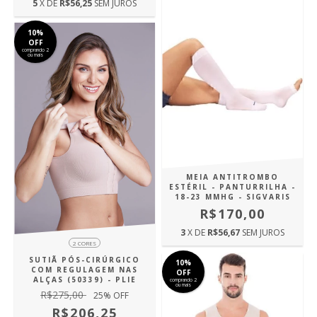
5
X DE
R$56,25
SEM JUROS
10%
OFF
comprando 2
ou mais
MEIA ANTITROMBO
ESTÉRIL - PANTURRILHA -
18-23 MMHG - SIGVARIS
R$170,00
3
X DE
R$56,67
SEM JUROS
2 CORES
SUTIÃ PÓS-CIRÚRGICO
10%
COM REGULAGEM NAS
OFF
ALÇAS (50339) - PLIE
comprando 2
ou mais
R$275,00
25
% OFF
R$206,25