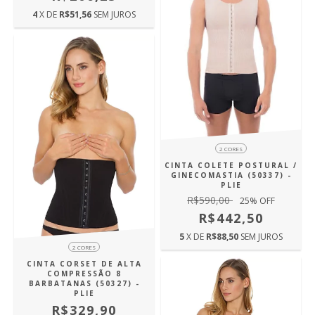
4
X DE
R$51,56
SEM JUROS
2 CORES
CINTA COLETE POSTURAL /
GINECOMASTIA (50337) -
PLIE
R$590,00
25
% OFF
R$442,50
5
X DE
R$88,50
SEM JUROS
2 CORES
CINTA CORSET DE ALTA
COMPRESSÃO 8
BARBATANAS (50327) -
PLIE
R$329,90