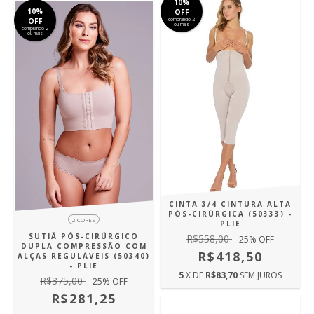
10%
10%
OFF
OFF
comprando 2
ou mais
comprando 2
ou mais
CINTA 3/4 CINTURA ALTA
PÓS-CIRÚRGICA (50333) -
2 CORES
PLIE
SUTIÃ PÓS-CIRÚRGICO
R$558,00
25
% OFF
DUPLA COMPRESSÃO COM
R$418,50
ALÇAS REGULÁVEIS (50340)
- PLIE
5
X DE
R$83,70
SEM JUROS
R$375,00
25
% OFF
R$281,25