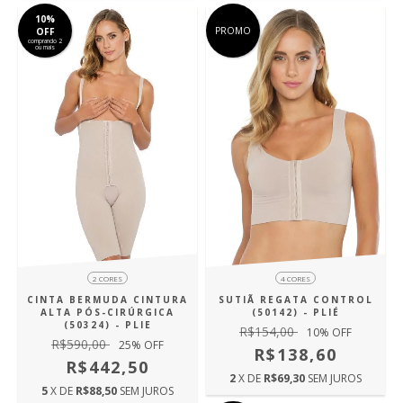
10%
PROMO
OFF
comprando 2
ou mais
2 CORES
4 CORES
CINTA BERMUDA CINTURA
SUTIÃ REGATA CONTROL
ALTA PÓS-CIRÚRGICA
(50142) - PLIÉ
(50324) - PLIE
R$154,00
10
% OFF
R$590,00
25
% OFF
R$138,60
R$442,50
2
X DE
R$69,30
SEM JUROS
5
X DE
R$88,50
SEM JUROS