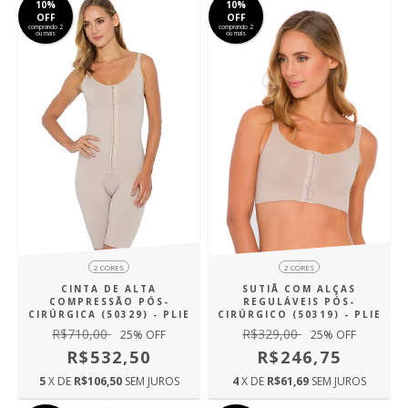
10%
10%
OFF
OFF
comprando 2
comprando 2
ou mais
ou mais
2 CORES
2 CORES
SUTIÃ COM ALÇAS
CINTA DE ALTA
REGULÁVEIS PÓS-
COMPRESSÃO PÓS-
CIRÚRGICO (50319) - PLIE
CIRÚRGICA (50329) - PLIE
R$329,00
R$710,00
25
% OFF
25
% OFF
R$246,75
R$532,50
4
X DE
R$61,69
SEM JUROS
5
X DE
R$106,50
SEM JUROS