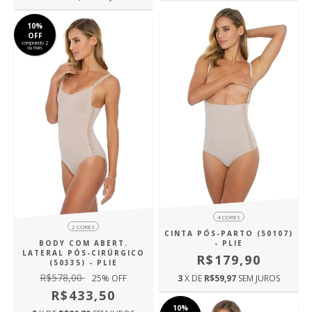
10%
OFF
comprando 2
ou mais
4 CORES
2 CORES
CINTA PÓS-PARTO (50107)
BODY COM ABERT.
- PLIE
LATERAL PÓS-CIRÚRGICO
R$179,90
(50335) - PLIE
R$578,00
25
% OFF
3
X DE
R$59,97
SEM JUROS
R$433,50
10%