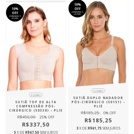
10%
10%
OFF
comprando 2
OFF
ou mais
comprando 2
ou mais
2 CORES
2 CORES
SUTIÃ DUPLO NADADOR
SUTIÃ TOP DE ALTA
PÓS-CIRÚRGICO (50151) -
COMPRESSÃO PÓS-
PLIÉ
CIRÚRGICO (50338) - PLIE
R$185,25
0
% OFF
R$450,00
25
% OFF
R$185,25
R$337,50
3
X DE
R$61,75
SEM JUROS
5
X DE
R$67,50
SEM JUROS