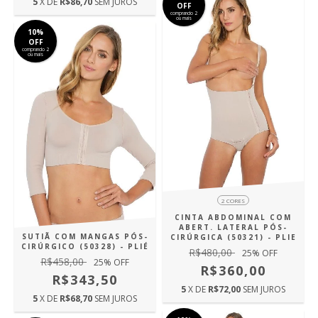
5
X DE
R$86,70
SEM JUROS
OFF
comprando 2
ou mais
10%
OFF
comprando 2
ou mais
2 CORES
CINTA ABDOMINAL COM
ABERT. LATERAL PÓS-
SUTIÃ COM MANGAS PÓS-
CIRÚRGICA (50321) - PLIE
CIRÚRGICO (50328) - PLIÉ
R$480,00
25
% OFF
R$458,00
25
% OFF
R$360,00
R$343,50
5
X DE
R$72,00
SEM JUROS
5
X DE
R$68,70
SEM JUROS