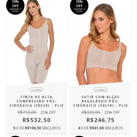
10%
10%
OFF
OFF
comprando 2
comprando 2
ou mais
ou mais
2 CORES
2 CORES
SUTIÃ COM ALÇAS
CINTA DE ALTA
REGULÁVEIS PÓS-
COMPRESSÃO PÓS-
CIRÚRGICO (50319) - PLIE
CIRÚRGICA (50329) - PLIE
R$329,00
R$710,00
25
% OFF
25
% OFF
R$246,75
R$532,50
4
X DE
R$61,69
SEM JUROS
5
X DE
R$106,50
SEM JUROS