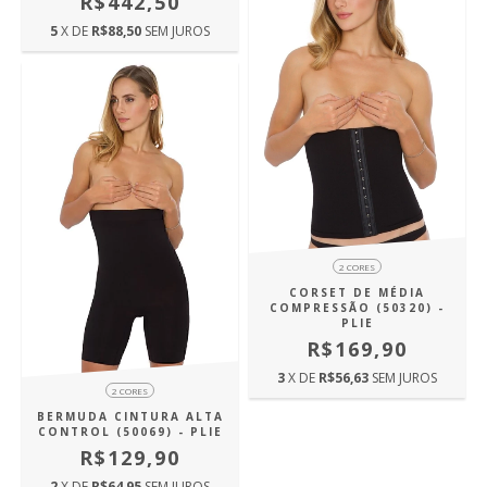
R$442,50
5
X DE
R$88,50
SEM JUROS
2 CORES
CORSET DE MÉDIA
COMPRESSÃO (50320) -
PLIE
R$169,90
3
X DE
R$56,63
SEM JUROS
2 CORES
BERMUDA CINTURA ALTA
CONTROL (50069) - PLIE
R$129,90
2
X DE
R$64,95
SEM JUROS