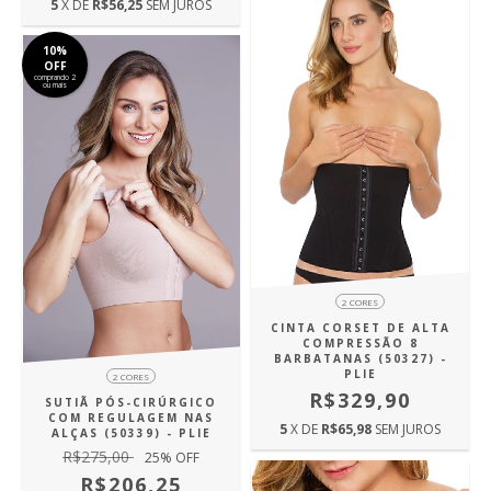
5
X DE
R$56,25
SEM JUROS
10%
OFF
comprando 2
ou mais
2 CORES
CINTA CORSET DE ALTA
COMPRESSÃO 8
BARBATANAS (50327) -
PLIE
2 CORES
R$329,90
SUTIÃ PÓS-CIRÚRGICO
COM REGULAGEM NAS
5
X DE
R$65,98
SEM JUROS
ALÇAS (50339) - PLIE
R$275,00
25
% OFF
R$206,25