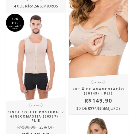
4
X DE
R$51,56
SEM JUROS
10%
OFF
comprando 2
ou mais
3 CORES
SUTIÃ DE AMAMENTAÇÃO
(50149) - PLIÉ
R$149,90
2 CORES
2
X DE
R$74,95
SEM JUROS
CINTA COLETE POSTURAL /
GINECOMASTIA (50337) -
PLIE
R$590,00
25
% OFF