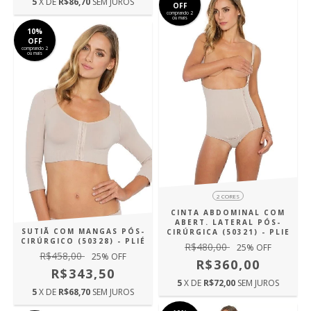
5
X DE
R$86,70
SEM JUROS
OFF
comprando 2
ou mais
10%
OFF
comprando 2
ou mais
2 CORES
CINTA ABDOMINAL COM
ABERT. LATERAL PÓS-
SUTIÃ COM MANGAS PÓS-
CIRÚRGICA (50321) - PLIE
CIRÚRGICO (50328) - PLIÉ
R$480,00
25
% OFF
R$458,00
25
% OFF
R$360,00
R$343,50
5
X DE
R$72,00
SEM JUROS
5
X DE
R$68,70
SEM JUROS