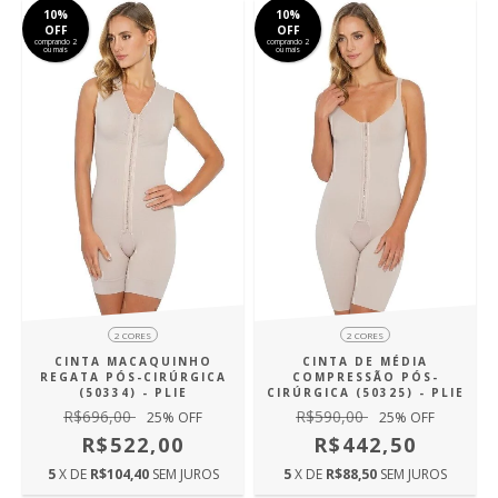
10%
10%
OFF
OFF
comprando 2
comprando 2
ou mais
ou mais
2 CORES
2 CORES
CINTA MACAQUINHO
CINTA DE MÉDIA
REGATA PÓS-CIRÚRGICA
COMPRESSÃO PÓS-
(50334) - PLIE
CIRÚRGICA (50325) - PLIE
R$696,00
R$590,00
25
% OFF
25
% OFF
R$522,00
R$442,50
5
X DE
R$104,40
SEM JUROS
5
X DE
R$88,50
SEM JUROS