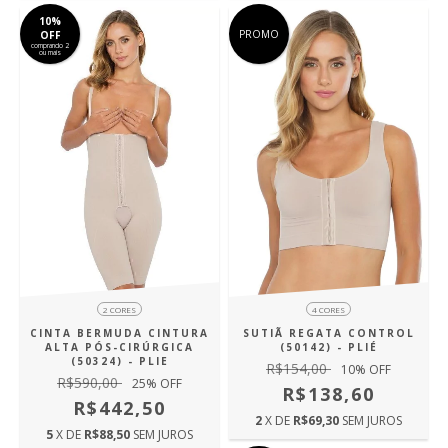
10%
PROMO
OFF
comprando 2
ou mais
2 CORES
4 CORES
CINTA BERMUDA CINTURA
SUTIÃ REGATA CONTROL
ALTA PÓS-CIRÚRGICA
(50142) - PLIÉ
(50324) - PLIE
R$154,00
10
% OFF
R$590,00
25
% OFF
R$138,60
R$442,50
2
X DE
R$69,30
SEM JUROS
5
X DE
R$88,50
SEM JUROS