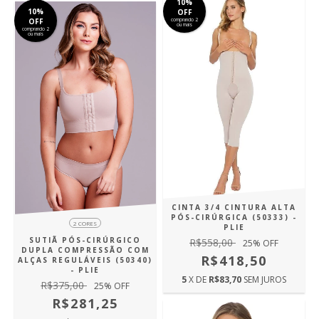
10%
10%
OFF
OFF
comprando 2
ou mais
comprando 2
ou mais
CINTA 3/4 CINTURA ALTA
PÓS-CIRÚRGICA (50333) -
2 CORES
PLIE
SUTIÃ PÓS-CIRÚRGICO
R$558,00
25
% OFF
DUPLA COMPRESSÃO COM
R$418,50
ALÇAS REGULÁVEIS (50340)
- PLIE
5
X DE
R$83,70
SEM JUROS
R$375,00
25
% OFF
R$281,25