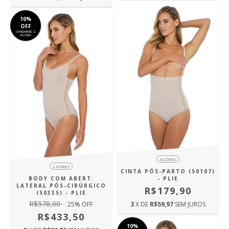
10%
OFF
comprando 2
ou mais
4 CORES
2 CORES
CINTA PÓS-PARTO (50107)
BODY COM ABERT.
- PLIE
LATERAL PÓS-CIRÚRGICO
R$179,90
(50335) - PLIE
R$578,00
25
% OFF
3
X DE
R$59,97
SEM JUROS
R$433,50
10%