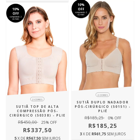
10%
10%
OFF
comprando 2
OFF
ou mais
comprando 2
ou mais
2 CORES
2 CORES
SUTIÃ DUPLO NADADOR
SUTIÃ TOP DE ALTA
PÓS-CIRÚRGICO (50151) -
COMPRESSÃO PÓS-
PLIÉ
CIRÚRGICO (50338) - PLIE
R$185,25
0
% OFF
R$450,00
25
% OFF
R$185,25
R$337,50
3
X DE
R$61,75
SEM JUROS
5
X DE
R$67,50
SEM JUROS